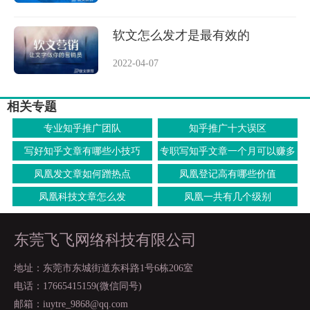
软文怎么发才是最有效的
2022-04-07
相关专题
专业知乎推广团队
知乎推广十大误区
写好知乎文章有哪些小技巧
专职写知乎文章一个月可以赚多
少钱
凤凰发文章如何蹭热点
凤凰登记高有哪些价值
凤凰科技文章怎么发
凤凰一共有几个级别
东莞飞飞网络科技有限公司
地址：东莞市东城街道东科路1号6栋206室
电话：17665415159(微信同号)
邮箱：iuytre_9868@qq.com