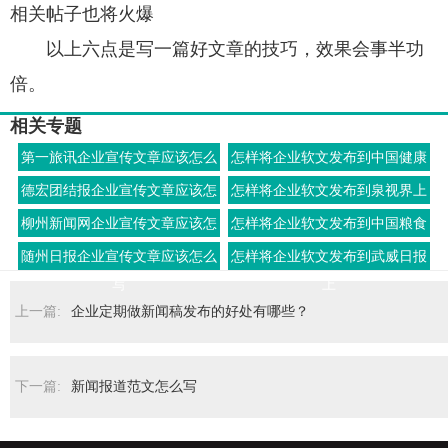
相关帖子也将火爆
以上六点是写一篇好文章的技巧，效果会事半功
倍。
相关专题
第一旅讯企业宣传文章应该怎么
怎样将企业软文发布到中国健康
写
发展网上
德宏团结报企业宣传文章应该怎
怎样将企业软文发布到泉视界上
么写
柳州新闻网企业宣传文章应该怎
怎样将企业软文发布到中国粮食
么写
网上
随州日报企业宣传文章应该怎么
怎样将企业软文发布到武威日报
写
上
上一篇:
企业定期做新闻稿发布的好处有哪些？
下一篇:
新闻报道范文怎么写