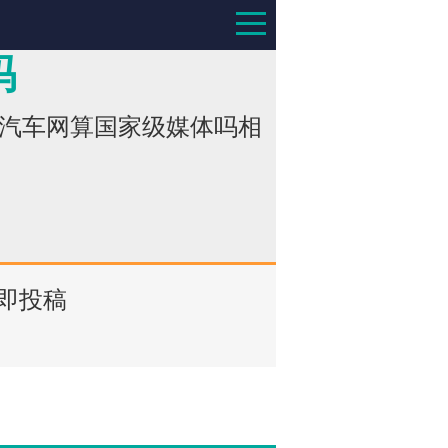
吗
能汽车网算国家级媒体吗相
即投稿