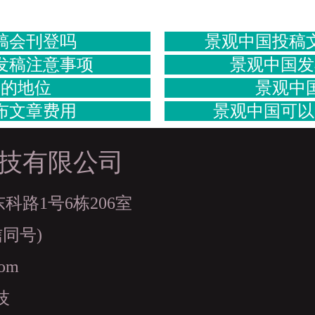
稿会刊登吗
景观中国投稿
发稿注意事项
景观中国发
国的地位
景观中
布文章费用
景观中国可以
技有限公司
路1号6栋206室
信同号)
com
技