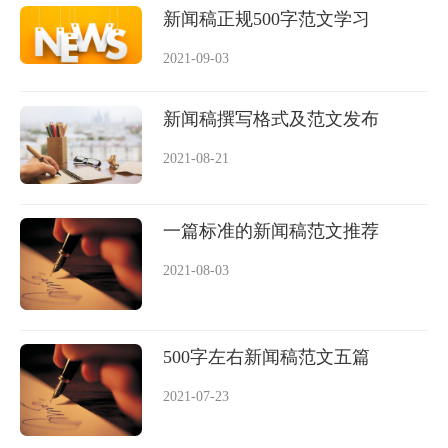
新闻稿正规500字范文学习
2021-09-03
新闻稿撰写格式及范文发布
2021-08-21
一篇标准的新闻稿范文推荐
2021-08-03
500字左右新闻稿范文五篇
2021-07-23