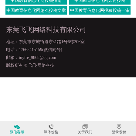
中国教育信息化网投稿指南
中国教育信息化网如何投稿
中国教育信息化网怎么投稿文章
中国教育信息化网投稿投稿一审
通过
东莞飞飞网络科技有限公司
地址：东莞市东城街道东科路1号6栋206室
电话：17665415159(微信同号)
邮箱：iuytre_9868@qq.com
版权所有 © 飞飞网络科技
微信客服
媒体价格
关于我们
登录发稿