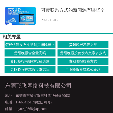
可带联系方式的新闻源有哪些？
2020-11-06
相关专题
怎样快速发布文章到贵阳晚报上
贵阳晚报发表文章
面
贵阳晚报含金量高吗
贵阳晚报投稿发表文章多少钱
贵阳晚报有哪些投稿渠道
贵阳晚报投稿方式
贵阳晚报投稿通过率高吗
贵阳晚报投稿格式要求
东莞飞飞网络科技有限公司
地址：东莞市东城街道东科路1号6栋206室
电话：17665415159(微信同号)
邮箱：iuytre_9868@qq.com