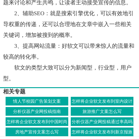
题来讨论和产生共鸣，让读者主动接受宣传的信息。
2、辅助SEO：就是搜索引擎优化，可以有效地引
导权重的传递，还可以合理地在文章中嵌入一些相关
关键词，增加被搜到的概率。
3、提高网站流量：好软文可以带来惊人的流量和
较高的转化率。
软文的类型大致可以分为新闻型，行业型，用户
型。
相关专题
情人节校园广告策划文案
怎样将企业软文发布到室内设计
联盟上
分析仪器产业网投稿指南
旅游推广文案怎么写
怎样将企业软文发布到中国时尚
分析仪器产业网投稿通过率高吗
网上
房地产宣传文案怎么写
怎样将企业软文发布到新京报旅