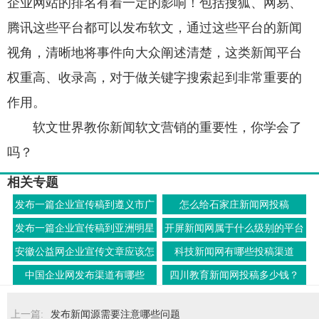
企业网站的排名有着一定的影响！包括搜狐、网易、
腾讯这些平台都可以发布软文，通过这些平台的新闻
视角，清晰地将事件向大众阐述清楚，这类新闻平台
权重高、收录高，对于做关键字搜索起到非常重要的
作用。
软文世界教你新闻软文营销的重要性，你学会了
吗？
相关专题
发布一篇企业宣传稿到遵义市广
怎么给石家庄新闻网投稿
播电视台多少钱
发布一篇企业宣传稿到亚洲明星
开屏新闻网属于什么级别的平台
网多少钱
安徽公益网企业宣传文章应该怎
科技新闻网有哪些投稿渠道
么写
中国企业网发布渠道有哪些
四川教育新闻网投稿多少钱？
上一篇:
发布新闻源需要注意哪些问题